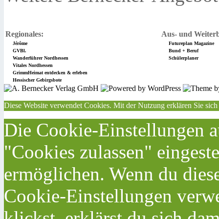
Regionales:
Aus- und Weiterb
Jérôme
Futureplan Magazine
GVBl.
Bund + Beruf
Wanderführer Nordhessen
Schülerplaner
Vitales Nordhessen
GrimmHeimat entdecken & erleben
Hessischer Gebirgsbote
Diese Website verwendet Cookies. Mit der Nutzung erklären Sie sich
Die Cookie-Einstellungen au
"Cookies zulassen" eingeste
ermöglichen. Wenn du dies
Cookie-Einstellungen verwe
klickst, erklärst du sich da