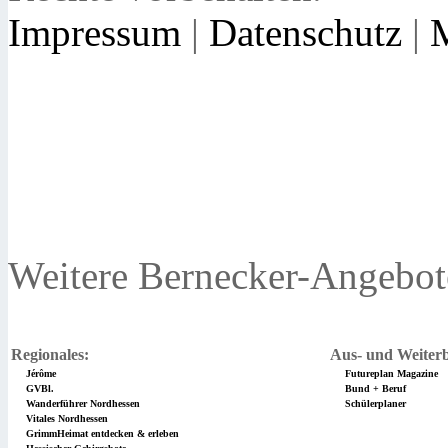
Impressum
|
Datenschutz
|
Weitere Bernecker-Angebot
Regionales:
Aus- und Weiterb
Jérôme
Futureplan Magazine
GVBl.
Bund + Beruf
Wanderführer Nordhessen
Schülerplaner
Vitales Nordhessen
GrimmHeimat entdecken & erleben