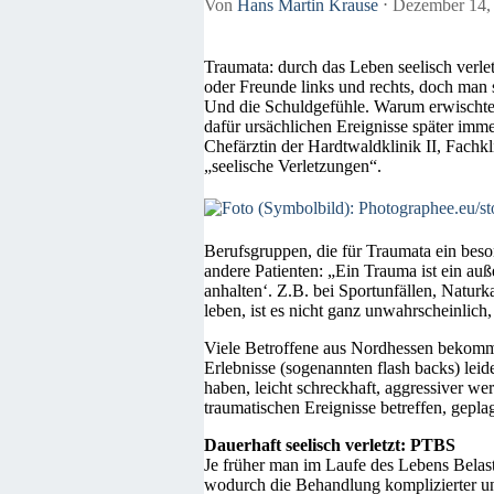
Von
Hans Martin Krause
⋅
Dezember 14,
Traumata: durch das Leben seelisch verlet
oder Freunde links und rechts, doch man 
Und die Schuldgefühle. Warum erwischte 
dafür ursächlichen Ereignisse später imm
Chefärztin der Hardtwaldklinik II, Fach
„seelische Verletzungen“.
Berufsgruppen, die für Traumata ein beso
andere Patienten: „Ein Trauma ist ein a
anhalten‘. Z.B. bei Sportunfällen, Natu
leben, ist es nicht ganz unwahrscheinlic
Viele Betroffene aus Nordhessen bekomm
Erlebnisse (sogenannten flash backs) lei
haben, leicht schreckhaft, aggressiver we
traumatischen Ereignisse betreffen, gepla
Dauerhaft seelisch verletzt: PTBS
Je früher man im Laufe des Lebens Belast
wodurch die Behandlung komplizierter un