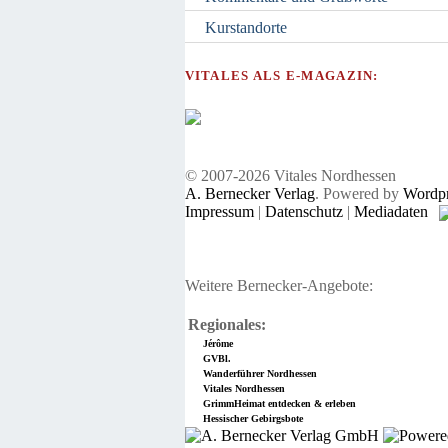
Kurstandorte
VITALES ALS E-MAGAZIN:
© 2007-2026 Vitales Nordhessen
A. Bernecker Verlag
. Powered by
Wordpr
Impressum
|
Datenschutz
|
Mediadaten
Weitere Bernecker-Angebote:
Regionales:
Jérôme
GVBl.
Wanderführer Nordhessen
Vitales Nordhessen
GrimmHeimat entdecken & erleben
Hessischer Gebirgsbote