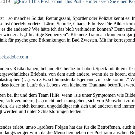
 2019
⋅
Email This Post
⋅
Hinterlassen Sie einen K
zt – so mancher Soldat, Rettungssani, Sportler oder Polizist kennt es:
selbst überlebt verletzt. Lärm, Schreie, Chaos, Filmriss: Die Bilder k
es die anderen? Wie hätte ich das bloß verhindern können? Denn schwe
er wieder als „filmartige Sequenzen“. Kleinere Traumata können sogar 
klinik für psychogene Erkrankungen in Bad Zwesten. Mit ihr korrespon
nderes Risiko haben, behandelt Chefärztin Lobert-Speck mit ihrem Tea
ußergewöhnliches Erlebnis, von dem auch andere, wenn sie es hören, e
rkatastrophen (…), wo z.B. schlimmstenfalls jemand zu Tode kommt.“ W
h, dass jeder im Laufe des Lebens von kleineren Traumata betroffen wer
en bei ihr und dem Team Hilfe, wenn „sie unter Symptomen wie Bilder
den, sich verändern, (…) nicht mehr rausgehen, sich von Menschen zur
rden, als sie sich kennen, ungeduldiger mit sich und anderen und imme
gt werden und unter Schlafstörungen leiden.“
endes erlebt, umso „größere Folgen hat das für die Betroffenen, auch 
d langwieriger wird, da die Menschen neben der Posttraumatischen Bel