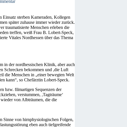
ommentar
 Im Einsatz sterben Kameraden, Kollegen
ommen später zuhause immer wieder zurück.
r traumatisierte Menschen erleben die
jeden treffen, weiß Frau B. Lobert-Speck,
dierte Vitales Nordhessen über das Thema
m in der nordhessischen Klinik, aber auch
inen Schrecken bekommen und ,die Luft
eil die Menschen in „einer bewegten Welt
den kann“, so Chefärztin Lobert-Speck.
n bzw. filmartigen Sequenzen der
ückziehen, verstummen, ,Tagträume‘
r wieder von Albträumen, die die
im Sinne von hirnphysiologischen Folgen,
astungsstörung eben auch tiefgreifende