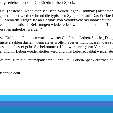
lge erleben“, erklärt Chefärztin Lobert-Speck.
TBS) enstehen, wenn man seelische Verletzungen (Traumata) nicht mehr
päter immer wiederkehrend die typischen Symptome auf. Das Erlebte k
BS, „wenn die Ereignisse an Gefühle von Schuld/Scham/Ohnmacht und Hi
 neuere traumatische Belastungen wieder erlebt werden und mit dem T
usagen aufgelöst werden.“
te Erfolg mit Patienten war, antwortet Chefärztin Lobert-Speck: „Da gi
isse erzählen dürfen, wenn sie es wollen, aber es nicht müssen, dass s
it es ihnen besser geht. Sie bekommen ,Handwerkszeug‘ zur Verarbeitu
r und ihr Leben wieder größer wird und ihre Lebensqualität wieder ste
weitere Hilfe für Traumapatienten. Denn Frau Lobert-Speck eröffnet ihr
ck.adobe.com