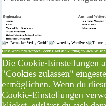
Regionales:
Aus- und Weiterb
Jérôme
Futureplan Magazine
GVBl.
Bund + Beruf
Wanderführer Nordhessen
Schülerplaner
Vitales Nordhessen
GrimmHeimat entdecken & erleben
Hessischer Gebirgsbote
Diese Website verwendet Cookies. Mit der Nutzung erklären Sie sich
Die Cookie-Einstellungen au
"Cookies zulassen" eingeste
ermöglichen. Wenn du dies
Cookie-Einstellungen verwe
klickst, erklärst du sich da