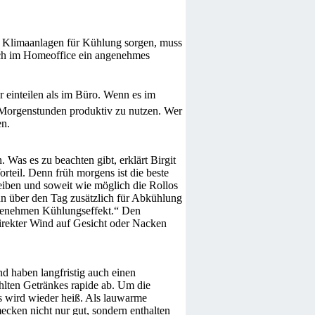
os Klimaanlagen für Kühlung sorgen, muss
ich im Homeoffice ein angenehmes
er einteilen als im Büro. Wenn es im
en Morgenstunden produktiv zu nutzen. Wer
en.
Was es zu beachten gibt, erklärt Birgit
teil. Denn früh morgens ist die beste
leiben und soweit wie möglich die Rollos
nn über den Tag zusätzlich für Abkühlung
angenehmen Kühlungseffekt.“ Den
direkter Wind auf Gesicht oder Nacken
d haben langfristig auch einen
hlten Getränkes rapide ab. Um die
s wird wieder heiß. Als lauwarme
ecken nicht nur gut, sondern enthalten