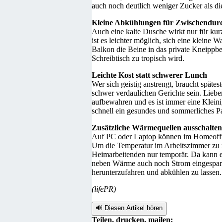
auch noch deutlich weniger Zucker als d
Kleine Abkühlungen für Zwischendur
Auch eine kalte Dusche wirkt nur für kur
ist es leichter möglich, sich eine kleine
Balkon die Beine in das private Kneippb
Schreibtisch zu tropisch wird.
Leichte Kost statt schwerer Lunch
Wer sich geistig anstrengt, braucht späte
schwer verdaulichen Gerichte sein. Lieb
aufbewahren und es ist immer eine Kleini
schnell ein gesundes und sommerliches Pa
Zusätzliche Wärmequellen ausschalten
Auf PC oder Laptop können im Homeoffice 
Um die Temperatur im Arbeitszimmer zu re
Heimarbeitenden nur temporär. Da kann es
neben Wärme auch noch Strom eingespart 
herunterzufahren und abkühlen zu lassen.
(lifePR)
🔊 Diesen Artikel hören
Teilen, drucken, mailen: