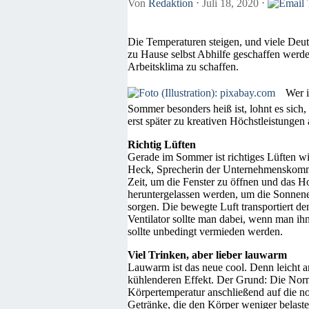
Von
Redaktion
⋅
Juli 18, 2020
⋅
Die Temperaturen steigen, und viele Deu
zu Hause selbst Abhilfe geschaffen werd
Arbeitsklima zu schaffen.
Wer i
Sommer besonders heiß ist, lohnt es sich,
erst später zu kreativen Höchstleistungen
Richtig Lüften
Gerade im Sommer ist richtiges Lüften wi
Heck, Sprecherin der Unternehmenskommun
Zeit, um die Fenster zu öffnen und das H
heruntergelassen werden, um die Sonnene
sorgen. Die bewegte Luft transportiert 
Ventilator sollte man dabei, wenn man ih
sollte unbedingt vermieden werden.
Viel Trinken, aber lieber lauwarm
Lauwarm ist das neue cool. Denn leicht 
kühlenderen Effekt. Der Grund: Die Norm
Körpertemperatur anschließend auf die n
Getränke, die den Körper weniger belaste