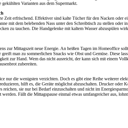
ie gekühlten Varianten aus dem Supermarkt.
ch
ze Zeit erfrischend. Effektiver sind kalte Tücher für den Nacken oder
 Wanne mit dem belebenden Nass unter den Schreibtisch zu stellen oder i
ecken zu tauchen. Die Handgelenke mit kaltem Wasser abzuspülen wirk
stens zur Mittagszeit neue Energie. An heißen Tagen im Homeoffice sol
er greift man zu sommerlichen Snacks wie Obst und Gemüse. Diese lass
gkeit zur Hand. Wem das nicht ausreicht, der kann sich mit einem Voll
usenbrot zubereiten.
nur die wenigsten verzichten. Doch es gibt eine Reihe weiterer elektr
duzieren, hilft es, die Geräte möglichst abzuschalten. Drucker oder K
 reichen, sie nur bei Bedarf einzuschalten und nicht im Energiesparmo
werden. Fällt die Mittagspause einmal etwas umfangreicher aus, lohnt