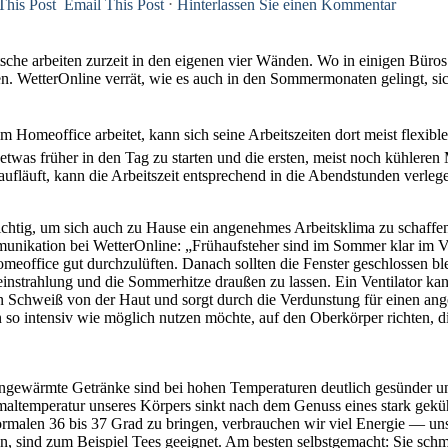
Email This Post
⋅
Hinterlassen Sie einen Kommentar
tsche arbeiten zurzeit in den eigenen vier Wänden. Wo in einigen Bür
en. WetterOnline verrät, wie es auch in den Sommermonaten gelingt, s
m Homeoffice arbeitet, kann sich seine Arbeitszeiten dort meist flexibl
 etwas früher in den Tag zu starten und die ersten, meist noch kühler
 aufläuft, kann die Arbeitszeit entsprechend in die Abendstunden verleg
chtig, um sich auch zu Hause ein angenehmes Arbeitsklima zu schaffen. 
ikation bei WetterOnline: „Frühaufsteher sind im Sommer klar im Vor
omeoffice gut durchzulüften. Danach sollten die Fenster geschlossen b
instrahlung und die Sommerhitze draußen zu lassen. Ein Ventilator ka
den Schweiß von der Haut und sorgt durch die Verdunstung für einen 
n so intensiv wie möglich nutzen möchte, auf den Oberkörper richten, 
angewärmte Getränke sind bei hohen Temperaturen deutlich gesünder un
altemperatur unseres Körpers sinkt nach dem Genuss eines stark gekü
ormalen 36 bis 37 Grad zu bringen, verbrauchen wir viel Energie — un
n, sind zum Beispiel Tees geeignet. Am besten selbstgemacht: Sie schm