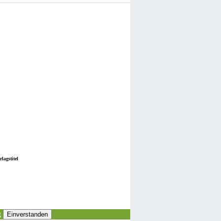
lagstitel
g
Einverstanden