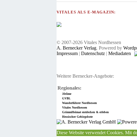
VITALES ALS E-MAGAZIN:
© 2007-2026 Vitales Nordhessen
A. Bernecker Verlag
. Powered by
Wordpr
Impressum
|
Datenschutz
|
Mediadaten
Weitere Bernecker-Angebote:
Regionales:
Jérôme
GVBl.
Wanderführer Nordhessen
Vitales Nordhessen
GrimmHeimat entdecken & erleben
Hessischer Gebirgsbote
Diese Website verwendet Cookies. Mit de