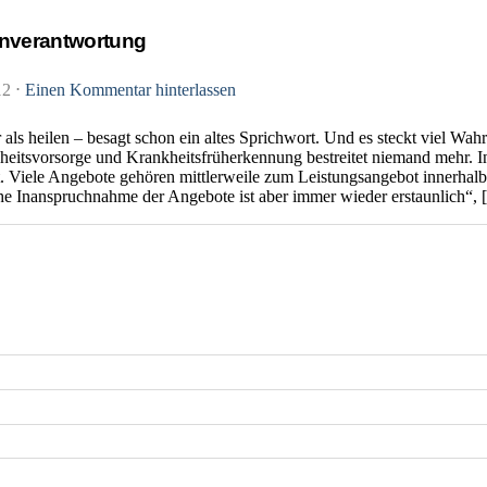
enverantwortung
12
⋅
Einen Kommentar hinterlassen
r als heilen – besagt schon ein altes Sprichwort. Und es steckt viel Wa
heitsvorsorge und Krankheitsfrüherkennung bestreitet niemand mehr. I
t. Viele Angebote gehören mittlerweile zum Leistungsangebot innerhal
he Inanspruchnahme der Angebote ist aber immer wieder erstaunlich“,