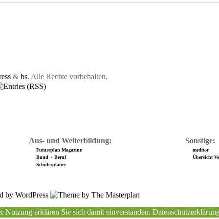
ess
&
bs
. Alle Rechte vorbehalten.
Aus- und Weiterbildung:
Sonstige:
Futureplan Magazine
meditor
Bund + Beruf
Übersicht Ver
Schülerplaner
r Nutzung erklären Sie sich damit einverstanden.
Datenschutzerklärun