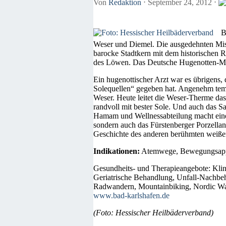
Von
Redaktion
⋅
September 24, 2012
⋅
B
Weser und Diemel. Die ausgedehnten Misc
barocke Stadtkern mit dem historischen R
des Löwen. Das Deutsche Hugenotten-Muse
Ein hugenottischer Arzt war es übrigens, 
Solequellen“ gegeben hat. Angenehm temper
Weser. Heute leitet die Weser-Therme d
randvoll mit bester Sole. Und auch das 
Hamam und Wellnessabteilung macht einen
sondern auch das Fürstenberger Porzellan
Geschichte des anderen berühmten weiß
Indikationen:
Atemwege, Bewegungsappar
Gesundheits- und Therapieangebote: Klini
Geriatrische Behandlung, Unfall-Nachb
Radwandern, Mountainbiking, Nordic Wal
www.bad-karlshafen.de
(Foto: Hessischer Heilbäderverband)