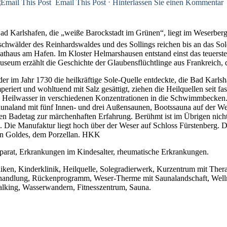
Email This Post
⋅
Hinterlassen Sie einen Kommentar
ad Karlshafen, die „weiße Barockstadt im Grünen“, liegt im Weserber
hwälder des Reinhardswaldes und des Sollings reichen bis an das Sole
athaus am Hafen. Im Kloster Helmarshausen entstand einst das teuerste
um erzählt die Geschichte der Glaubensflüchtlinge aus Frankreich, di
der im Jahr 1730 die heilkräftige Sole-Quelle entdeckte, die Bad Karl
iert und wohltuend mit Salz gesättigt, ziehen die Heilquellen seit fas
as Heilwasser in verschiedenen Konzentrationen in die Schwimmbecken
Saunaland mit fünf Innen- und drei Außensaunen, Bootssauna auf der
 Badetag zur märchenhaften Erfahrung. Berühmt ist im Übrigen nicht n
. Die Manufaktur liegt hoch über der Weser auf Schloss Fürstenberg. D
en Goldes, dem Porzellan. HKK
at, Erkrankungen im Kindesalter, rheumatische Erkrankungen.
ken, Kinderklinik, Heilquelle, Solegradierwerk, Kurzentrum mit Thera
ehandlung, Rückenprogramm, Weser-Therme mit Saunalandschaft, Well
king, Wasserwandern, Fitnesszentrum, Sauna.