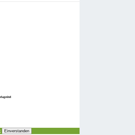
lagstitel
g
Einverstanden