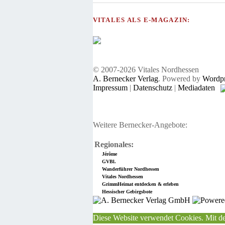
VITALES ALS E-MAGAZIN:
© 2007-2026 Vitales Nordhessen
A. Bernecker Verlag
. Powered by
Wordpr
Impressum
|
Datenschutz
|
Mediadaten
Weitere Bernecker-Angebote:
Regionales:
Jérôme
GVBl.
Wanderführer Nordhessen
Vitales Nordhessen
GrimmHeimat entdecken & erleben
Hessischer Gebirgsbote
Diese Website verwendet Cookies. Mit de