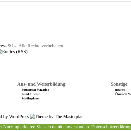
ess
&
bs
. Alle Rechte vorbehalten.
Aus- und Weiterbildung:
Sonstige:
Futureplan Magazine
meditor
Bund + Beruf
Übersicht Ver
Schülerplaner
r Nutzung erklären Sie sich damit einverstanden.
Datenschutzerklärun