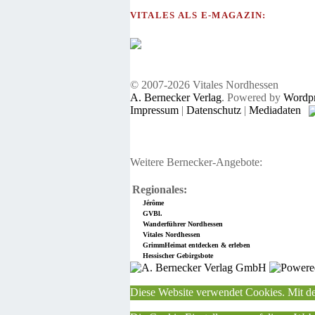
VITALES ALS E-MAGAZIN:
© 2007-2026 Vitales Nordhessen
A. Bernecker Verlag
. Powered by
Wordpr
Impressum
|
Datenschutz
|
Mediadaten
Weitere Bernecker-Angebote:
Regionales:
Jérôme
GVBl.
Wanderführer Nordhessen
Vitales Nordhessen
GrimmHeimat entdecken & erleben
Hessischer Gebirgsbote
Diese Website verwendet Cookies. Mit de