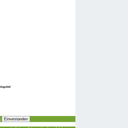
lagstitel
g
Einverstanden