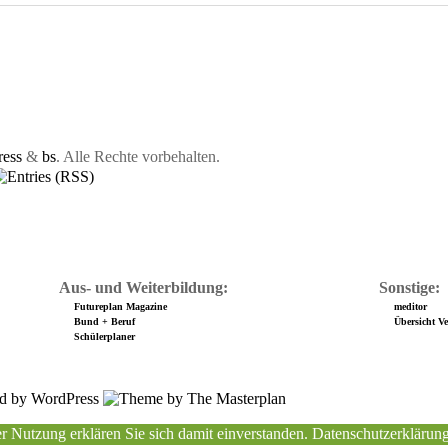
ess
&
bs
. Alle Rechte vorbehalten.
Aus- und Weiterbildung:
Sonstige:
Futureplan Magazine
meditor
Bund + Beruf
Übersicht Ver
Schülerplaner
r Nutzung erklären Sie sich damit einverstanden.
Datenschutzerklärun