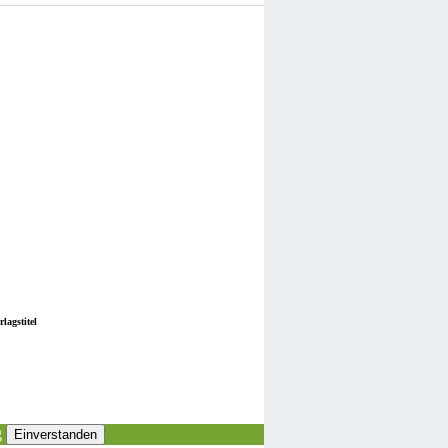
lagstitel
g
Einverstanden