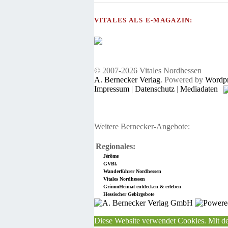
VITALES ALS E-MAGAZIN:
© 2007-2026 Vitales Nordhessen
A. Bernecker Verlag
. Powered by
Wordpr
Impressum
|
Datenschutz
|
Mediadaten
Weitere Bernecker-Angebote:
Regionales:
Jérôme
GVBl.
Wanderführer Nordhessen
Vitales Nordhessen
GrimmHeimat entdecken & erleben
Hessischer Gebirgsbote
Diese Website verwendet Cookies. Mit de