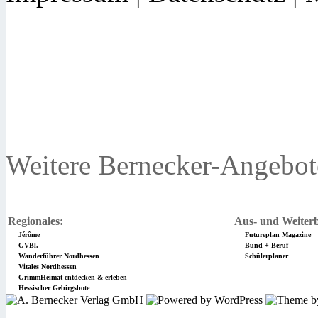
Weitere Bernecker-Angebot
Regionales:
Aus- und Weiterb
Jérôme
Futureplan Magazine
GVBl.
Bund + Beruf
Wanderführer Nordhessen
Schülerplaner
Vitales Nordhessen
GrimmHeimat entdecken & erleben
Hessischer Gebirgsbote