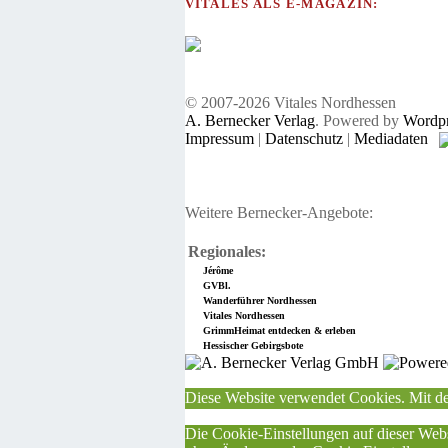
VITALES ALS E-MAGAZIN:
© 2007-2026 Vitales Nordhessen
A. Bernecker Verlag
. Powered by
Wordpr
Impressum
|
Datenschutz
|
Mediadaten
Weitere Bernecker-Angebote:
Regionales:
Jérôme
GVBl.
Wanderführer Nordhessen
Vitales Nordhessen
GrimmHeimat entdecken & erleben
Hessischer Gebirgsbote
Diese Website verwendet Cookies. Mit de
Die Cookie-Einstellungen auf dieser Webs