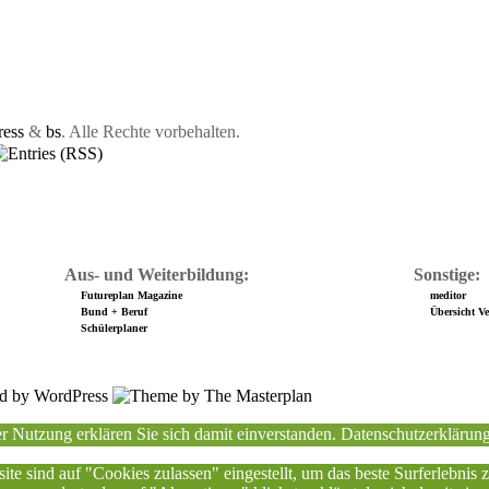
ess
&
bs
. Alle Rechte vorbehalten.
Aus- und Weiterbildung:
Sonstige:
Futureplan Magazine
meditor
Bund + Beruf
Übersicht Ver
Schülerplaner
r Nutzung erklären Sie sich damit einverstanden.
Datenschutzerklärun
ite sind auf "Cookies zulassen" eingestellt, um das beste Surferlebnis