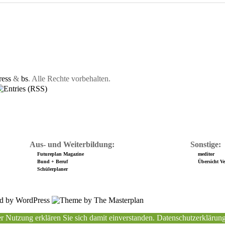
ess
&
bs
. Alle Rechte vorbehalten.
Aus- und Weiterbildung:
Sonstige:
Futureplan Magazine
meditor
Bund + Beruf
Übersicht Ver
Schülerplaner
r Nutzung erklären Sie sich damit einverstanden.
Datenschutzerklärun