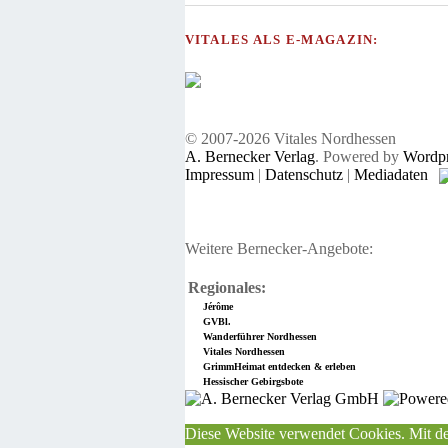
VITALES ALS E-MAGAZIN:
© 2007-2026 Vitales Nordhessen
A. Bernecker Verlag
. Powered by
Wordpr
Impressum
|
Datenschutz
|
Mediadaten
Weitere Bernecker-Angebote:
Regionales:
Jérôme
GVBl.
Wanderführer Nordhessen
Vitales Nordhessen
GrimmHeimat entdecken & erleben
Hessischer Gebirgsbote
Diese Website verwendet Cookies. Mit de