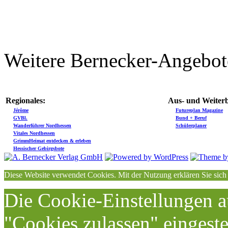
Weitere Bernecker-Angebot
Regionales:
Aus- und Weiterb
Jérôme
Futureplan Magazine
GVBl.
Bund + Beruf
Wanderführer Nordhessen
Schülerplaner
Vitales Nordhessen
GrimmHeimat entdecken & erleben
Hessischer Gebirgsbote
Diese Website verwendet Cookies. Mit der Nutzung erklären Sie sich
Die Cookie-Einstellungen au
"Cookies zulassen" eingeste