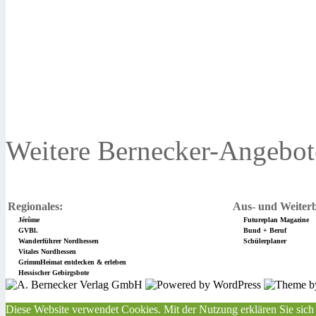
Weitere Bernecker-Angebot
Regionales:
Aus- und Weiterb
Jérôme
Futureplan Magazine
GVBl.
Bund + Beruf
Wanderführer Nordhessen
Schülerplaner
Vitales Nordhessen
GrimmHeimat entdecken & erleben
Hessischer Gebirgsbote
Diese Website verwendet Cookies. Mit der Nutzung erklären Sie sich