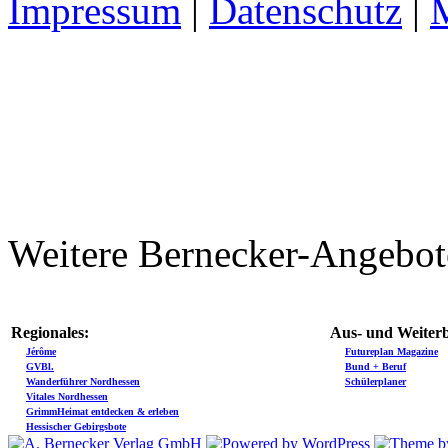
Impressum
|
Datenschutz
|
Weitere Bernecker-Angebot
Regionales:
Aus- und Weiterb
Jérôme
Futureplan Magazine
GVBl.
Bund + Beruf
Wanderführer Nordhessen
Schülerplaner
Vitales Nordhessen
GrimmHeimat entdecken & erleben
Hessischer Gebirgsbote