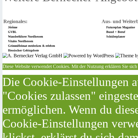
Regionales:
Aus- und Weiterb
Jérôme
Futureplan Magazine
GVBl.
Bund + Beruf
Wanderführer Nordhessen
Schülerplaner
Vitales Nordhessen
GrimmHeimat entdecken & erleben
Hessischer Gebirgsbote
Diese Website verwendet Cookies. Mit der Nutzung erklären Sie sich
Die Cookie-Einstellungen au
"Cookies zulassen" eingeste
ermöglichen. Wenn du dies
Cookie-Einstellungen verwe
klickst, erklärst du sich da