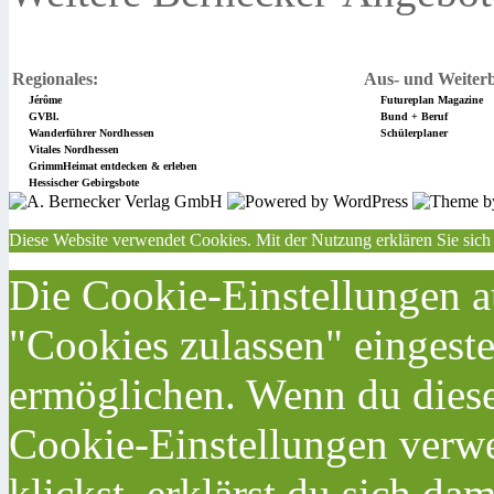
Regionales:
Aus- und Weiterb
Jérôme
Futureplan Magazine
GVBl.
Bund + Beruf
Wanderführer Nordhessen
Schülerplaner
Vitales Nordhessen
GrimmHeimat entdecken & erleben
Hessischer Gebirgsbote
Diese Website verwendet Cookies. Mit der Nutzung erklären Sie sich
Die Cookie-Einstellungen au
"Cookies zulassen" eingeste
ermöglichen. Wenn du dies
Cookie-Einstellungen verwe
klickst, erklärst du sich da