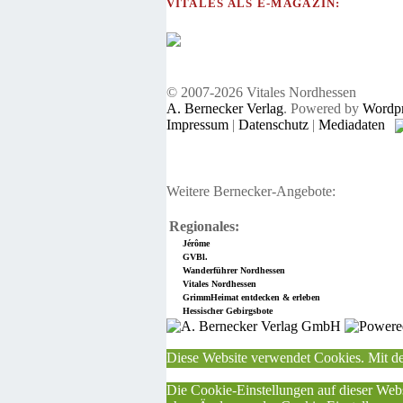
VITALES ALS E-MAGAZIN:
© 2007-2026 Vitales Nordhessen
A. Bernecker Verlag
. Powered by
Wordpr
Impressum
|
Datenschutz
|
Mediadaten
Weitere Bernecker-Angebote:
Regionales:
Jérôme
GVBl.
Wanderführer Nordhessen
Vitales Nordhessen
GrimmHeimat entdecken & erleben
Hessischer Gebirgsbote
Diese Website verwendet Cookies. Mit de
Die Cookie-Einstellungen auf dieser Webs