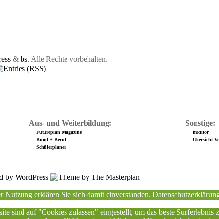
ess
&
bs
. Alle Rechte vorbehalten.
Aus- und Weiterbildung:
Sonstige:
Futureplan Magazine
meditor
Bund + Beruf
Übersicht Ver
Schülerplaner
r Nutzung erklären Sie sich damit einverstanden.
Datenschutzerklärun
ite sind auf "Cookies zulassen" eingestellt, um das beste Surferlebnis