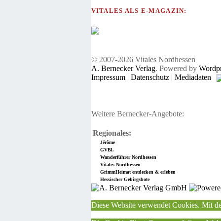
VITALES ALS E-MAGAZIN:
© 2007-2026 Vitales Nordhessen
A. Bernecker Verlag
. Powered by
Wordpr
Impressum
|
Datenschutz
|
Mediadaten
Weitere Bernecker-Angebote:
Regionales:
Jérôme
GVBl.
Wanderführer Nordhessen
Vitales Nordhessen
GrimmHeimat entdecken & erleben
Hessischer Gebirgsbote
Diese Website verwendet Cookies. Mit de