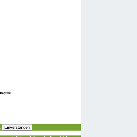
lagstitel
g
Einverstanden