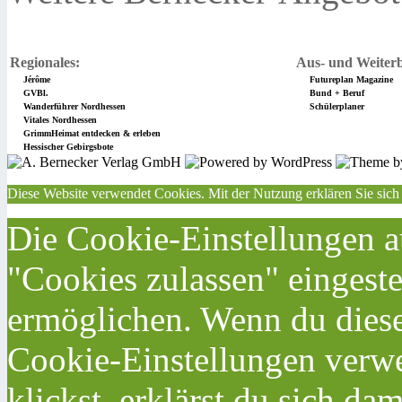
Regionales:
Aus- und Weiterb
Jérôme
Futureplan Magazine
GVBl.
Bund + Beruf
Wanderführer Nordhessen
Schülerplaner
Vitales Nordhessen
GrimmHeimat entdecken & erleben
Hessischer Gebirgsbote
Diese Website verwendet Cookies. Mit der Nutzung erklären Sie sich
Die Cookie-Einstellungen au
"Cookies zulassen" eingeste
ermöglichen. Wenn du dies
Cookie-Einstellungen verwe
klickst, erklärst du sich da