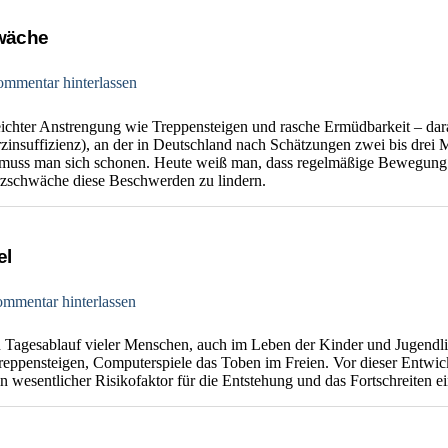
hwäche
mmentar hinterlassen
eichter Anstrengung wie Treppensteigen und rasche Ermüdbarkeit – dar
nsuffizienz), an der in Deutschland nach Schätzungen zwei bis drei M
uss man sich schonen. Heute weiß man, dass regelmäßige Bewegung u
rzschwäche diese Beschwerden zu lindern.
el
mmentar hinterlassen
 Tagesablauf vieler Menschen, auch im Leben der Kinder und Jugendlic
as Treppensteigen, Computerspiele das Toben im Freien. Vor dieser Ent
n wesentlicher Risikofaktor für die Entstehung und das Fortschreiten 