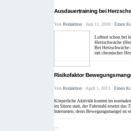
Ausdauertraining bei Herzsc
Von
Redaktion
⋅
Juni 11, 2018
⋅
Einen Ko
Luftnot schon bei l
Herzschwäche (Herzi
Bei Herzschwäche m
mit chronischer He
Risikofaktor Bewegungsmang
Von
Redaktion
⋅
April 1, 2013
⋅
Einen Ko
Körperliche Aktivität kommt im normalen
im Sitzen statt, der Fahrstuhl ersetzt d
Internisten, denn Bewegungsmangel ist ei
—