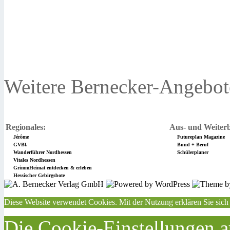
Weitere Bernecker-Angebot
Regionales:
Aus- und Weiterb
Jérôme
Futureplan Magazine
GVBl.
Bund + Beruf
Wanderführer Nordhessen
Schülerplaner
Vitales Nordhessen
GrimmHeimat entdecken & erleben
Hessischer Gebirgsbote
Diese Website verwendet Cookies. Mit der Nutzung erklären Sie sich
Die Cookie-Einstellungen au