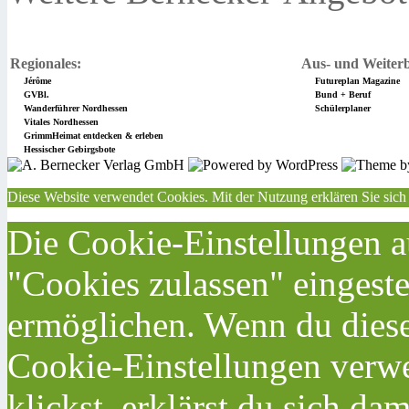
Regionales:
Aus- und Weiterb
Jérôme
Futureplan Magazine
GVBl.
Bund + Beruf
Wanderführer Nordhessen
Schülerplaner
Vitales Nordhessen
GrimmHeimat entdecken & erleben
Hessischer Gebirgsbote
Diese Website verwendet Cookies. Mit der Nutzung erklären Sie sich
Die Cookie-Einstellungen au
"Cookies zulassen" eingeste
ermöglichen. Wenn du dies
Cookie-Einstellungen verwe
klickst, erklärst du sich da