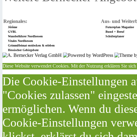
Regionales:
Aus- und Weiterb
Jérôme
Futureplan Magazine
GVBl.
Bund + Beruf
Wanderführer Nordhessen
Schülerplaner
Vitales Nordhessen
GrimmHeimat entdecken & erleben
Hessischer Gebirgsbote
Diese Website verwendet Cookies. Mit der Nutzung erklären Sie sich
Die Cookie-Einstellungen au
"Cookies zulassen" eingeste
ermöglichen. Wenn du dies
Cookie-Einstellungen verwe
klickst, erklärst du sich da