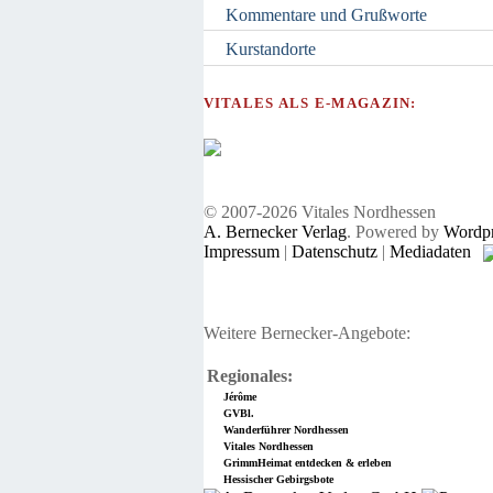
Kommentare und Grußworte
Kurstandorte
VITALES ALS E-MAGAZIN:
© 2007-2026 Vitales Nordhessen
A. Bernecker Verlag
. Powered by
Wordpr
Impressum
|
Datenschutz
|
Mediadaten
Weitere Bernecker-Angebote:
Regionales:
Jérôme
GVBl.
Wanderführer Nordhessen
Vitales Nordhessen
GrimmHeimat entdecken & erleben
Hessischer Gebirgsbote