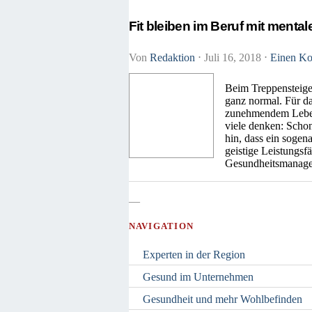
Fit bleiben im Beruf mit menta
Von
Redaktion
⋅
Juli 16, 2018
⋅
Einen Ko
Beim Treppensteigen
ganz normal. Für da
zunehmendem Lebensa
viele denken: Scho
hin, dass ein sogen
geistige Leistungsf
Gesundheitsmanagem
—
NAVIGATION
Experten in der Region
Gesund im Unternehmen
Gesundheit und mehr Wohlbefinden