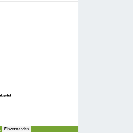
lagstitel
g
Einverstanden