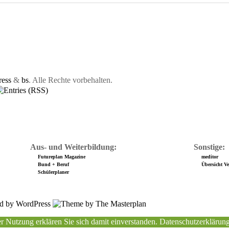
ess
&
bs
. Alle Rechte vorbehalten.
Aus- und Weiterbildung:
Sonstige:
Futureplan Magazine
meditor
Bund + Beruf
Übersicht Ver
Schülerplaner
r Nutzung erklären Sie sich damit einverstanden.
Datenschutzerklärun