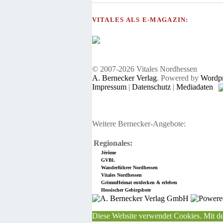
VITALES ALS E-MAGAZIN:
© 2007-2026 Vitales Nordhessen
A. Bernecker Verlag
. Powered by
Wordpr
Impressum
|
Datenschutz
|
Mediadaten
Weitere Bernecker-Angebote:
Regionales:
Jérôme
GVBl.
Wanderführer Nordhessen
Vitales Nordhessen
GrimmHeimat entdecken & erleben
Hessischer Gebirgsbote
Diese Website verwendet Cookies. Mit de