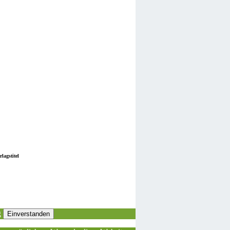
lagstitel
g
Einverstanden