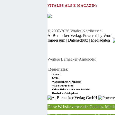
VITALES ALS E-MAGAZIN:
© 2007-2026 Vitales Nordhessen
A. Bernecker Verlag
. Powered by
Wordpr
Impressum
|
Datenschutz
|
Mediadaten
Weitere Bernecker-Angebote:
Regionales:
Jérôme
GVBl.
Wanderführer Nordhessen
Vitales Nordhessen
GrimmHeimat entdecken & erleben
Hessischer Gebirgsbote
Diese Website verwendet Cookies. Mit de