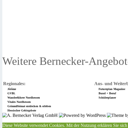
Weitere Bernecker-Angebot
Regionales:
Aus- und Weiterb
Jérôme
Futureplan Magazine
GVBl.
Bund + Beruf
Wanderführer Nordhessen
Schülerplaner
Vitales Nordhessen
GrimmHeimat entdecken & erleben
Hessischer Gebirgsbote
Diese Website verwendet Cookies. Mit der Nutzung erklären Sie sich