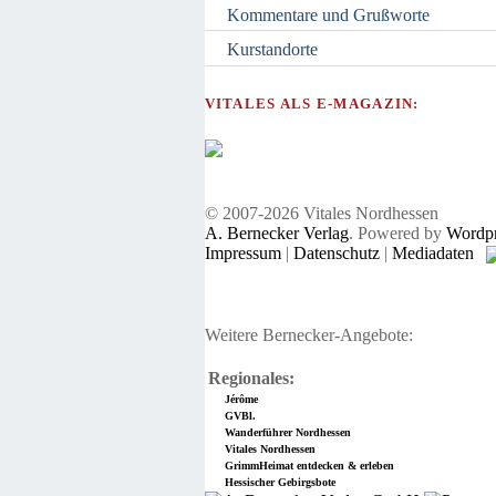
Kommentare und Grußworte
Kurstandorte
VITALES ALS E-MAGAZIN:
© 2007-2026 Vitales Nordhessen
A. Bernecker Verlag
. Powered by
Wordpr
Impressum
|
Datenschutz
|
Mediadaten
Weitere Bernecker-Angebote:
Regionales:
Jérôme
GVBl.
Wanderführer Nordhessen
Vitales Nordhessen
GrimmHeimat entdecken & erleben
Hessischer Gebirgsbote