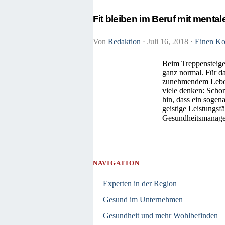
Fit bleiben im Beruf mit menta
Von
Redaktion
⋅
Juli 16, 2018
⋅
Einen Ko
Beim Treppensteigen
ganz normal. Für da
zunehmendem Lebensa
viele denken: Scho
hin, dass ein sogen
geistige Leistungsf
Gesundheitsmanagem
—
NAVIGATION
Experten in der Region
Gesund im Unternehmen
Gesundheit und mehr Wohlbefinden