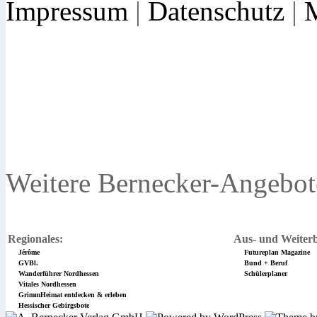
Impressum
|
Datenschutz
|
Weitere Bernecker-Angebot
Regionales:
Aus- und Weiterb
Jérôme
Futureplan Magazine
GVBl.
Bund + Beruf
Wanderführer Nordhessen
Schülerplaner
Vitales Nordhessen
GrimmHeimat entdecken & erleben
Hessischer Gebirgsbote