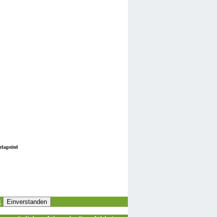
lagstitel
g
Einverstanden