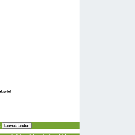
lagstitel
g
Einverstanden