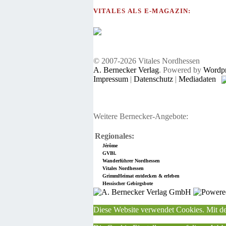
VITALES ALS E-MAGAZIN:
© 2007-2026 Vitales Nordhessen
A. Bernecker Verlag
. Powered by
Wordpr
Impressum
|
Datenschutz
|
Mediadaten
Weitere Bernecker-Angebote:
Regionales:
Jérôme
GVBl.
Wanderführer Nordhessen
Vitales Nordhessen
GrimmHeimat entdecken & erleben
Hessischer Gebirgsbote
Diese Website verwendet Cookies. Mit de