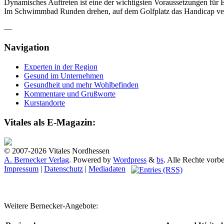
Dynamisches Auftreten ist eine der wichtigsten Voraussetzungen für 
Im Schwimmbad Runden drehen, auf dem Golfplatz das Handicap verbes
—
Navigation
Experten in der Region
Gesund im Unternehmen
Gesundheit und mehr Wohlbefinden
Kommentare und Grußworte
Kurstandorte
Vitales als E-Magazin:
© 2007-2026 Vitales Nordhessen
A. Bernecker Verlag
. Powered by
Wordpress
&
bs
. Alle Rechte vorbe
Impressum
|
Datenschutz
|
Mediadaten
Weitere Bernecker-Angebote: