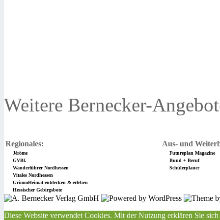
Weitere Bernecker-Angebot
Regionales:
Aus- und Weiterb
Jérôme
Futureplan Magazine
GVBl.
Bund + Beruf
Wanderführer Nordhessen
Schülerplaner
Vitales Nordhessen
GrimmHeimat entdecken & erleben
Hessischer Gebirgsbote
Diese Website verwendet Cookies. Mit der Nutzung erklären Sie sich