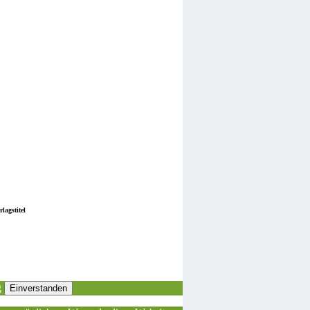
lagstitel
g
Einverstanden