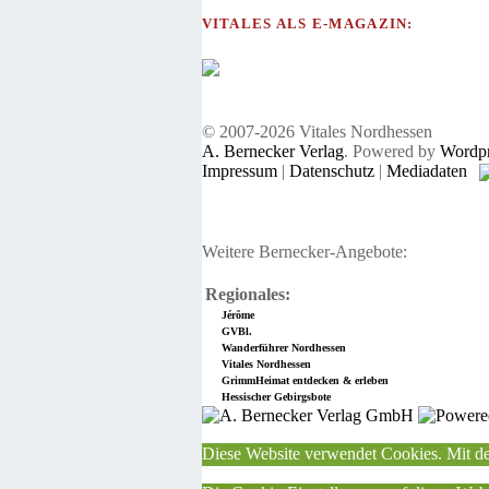
VITALES ALS E-MAGAZIN:
© 2007-2026 Vitales Nordhessen
A. Bernecker Verlag
. Powered by
Wordpr
Impressum
|
Datenschutz
|
Mediadaten
Weitere Bernecker-Angebote:
Regionales:
Jérôme
GVBl.
Wanderführer Nordhessen
Vitales Nordhessen
GrimmHeimat entdecken & erleben
Hessischer Gebirgsbote
Diese Website verwendet Cookies. Mit de