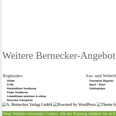
Weitere Bernecker-Angebot
Regionales:
Aus- und Weiterb
Jérôme
Futureplan Magazine
GVBl.
Bund + Beruf
Wanderführer Nordhessen
Schülerplaner
Vitales Nordhessen
GrimmHeimat entdecken & erleben
Hessischer Gebirgsbote
Diese Website verwendet Cookies. Mit der Nutzung erklären Sie sich