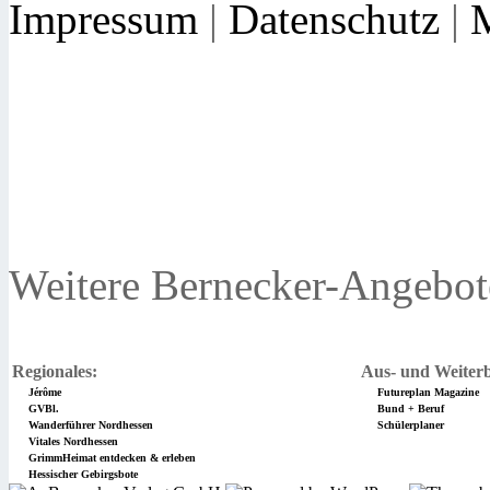
Impressum
|
Datenschutz
|
Weitere Bernecker-Angebot
Regionales:
Aus- und Weiterb
Jérôme
Futureplan Magazine
GVBl.
Bund + Beruf
Wanderführer Nordhessen
Schülerplaner
Vitales Nordhessen
GrimmHeimat entdecken & erleben
Hessischer Gebirgsbote