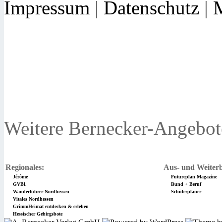
Impressum
|
Datenschutz
|
Weitere Bernecker-Angebot
Regionales:
Aus- und Weiterb
Jérôme
Futureplan Magazine
GVBl.
Bund + Beruf
Wanderführer Nordhessen
Schülerplaner
Vitales Nordhessen
GrimmHeimat entdecken & erleben
Hessischer Gebirgsbote