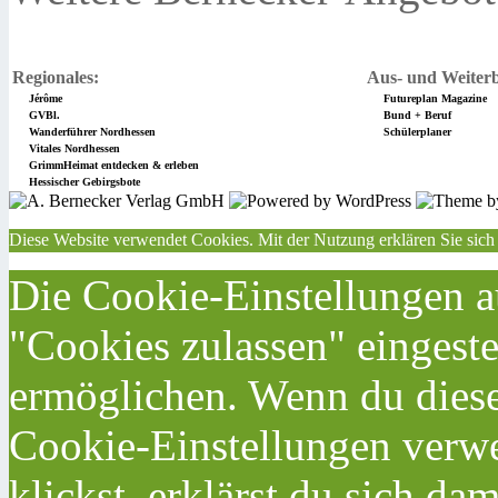
Regionales:
Aus- und Weiterb
Jérôme
Futureplan Magazine
GVBl.
Bund + Beruf
Wanderführer Nordhessen
Schülerplaner
Vitales Nordhessen
GrimmHeimat entdecken & erleben
Hessischer Gebirgsbote
Diese Website verwendet Cookies. Mit der Nutzung erklären Sie sich
Die Cookie-Einstellungen au
"Cookies zulassen" eingeste
ermöglichen. Wenn du dies
Cookie-Einstellungen verwe
klickst, erklärst du sich da