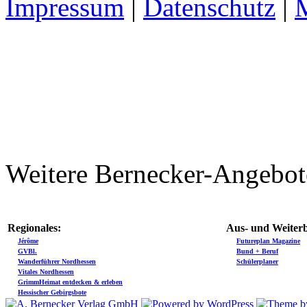
Impressum
|
Datenschutz
|
Weitere Bernecker-Angebot
Regionales:
Aus- und Weiterb
Jérôme
Futureplan Magazine
GVBl.
Bund + Beruf
Wanderführer Nordhessen
Schülerplaner
Vitales Nordhessen
GrimmHeimat entdecken & erleben
Hessischer Gebirgsbote