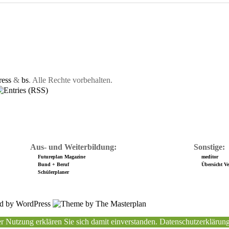
ess
&
bs
. Alle Rechte vorbehalten.
Aus- und Weiterbildung:
Sonstige:
Futureplan Magazine
meditor
Bund + Beruf
Übersicht Ver
Schülerplaner
r Nutzung erklären Sie sich damit einverstanden.
Datenschutzerklärun