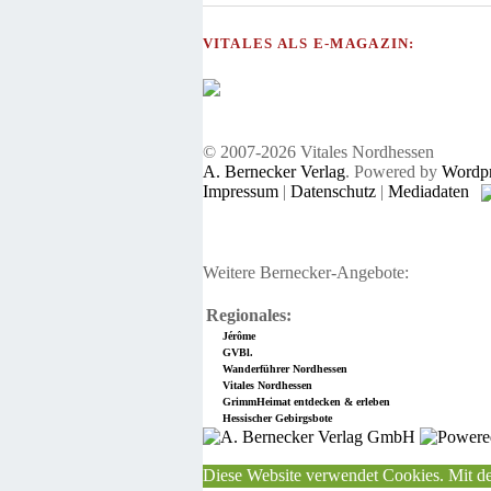
VITALES ALS E-MAGAZIN:
© 2007-2026 Vitales Nordhessen
A. Bernecker Verlag
. Powered by
Wordpr
Impressum
|
Datenschutz
|
Mediadaten
Weitere Bernecker-Angebote:
Regionales:
Jérôme
GVBl.
Wanderführer Nordhessen
Vitales Nordhessen
GrimmHeimat entdecken & erleben
Hessischer Gebirgsbote
Diese Website verwendet Cookies. Mit de