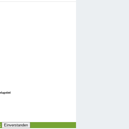
lagstitel
g
Einverstanden