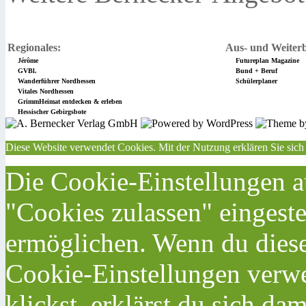
Regionales:
Aus- und Weiterb
Jérôme
Futureplan Magazine
GVBl.
Bund + Beruf
Wanderführer Nordhessen
Schülerplaner
Vitales Nordhessen
GrimmHeimat entdecken & erleben
Hessischer Gebirgsbote
Diese Website verwendet Cookies. Mit der Nutzung erklären Sie sich
Die Cookie-Einstellungen au
"Cookies zulassen" eingeste
ermöglichen. Wenn du dies
Cookie-Einstellungen verwe
klickst, erklärst du sich da