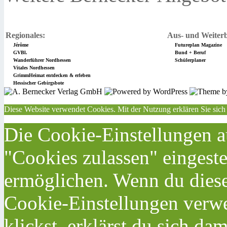
Regionales:
Aus- und Weiterb
Jérôme
Futureplan Magazine
GVBl.
Bund + Beruf
Wanderführer Nordhessen
Schülerplaner
Vitales Nordhessen
GrimmHeimat entdecken & erleben
Hessischer Gebirgsbote
Diese Website verwendet Cookies. Mit der Nutzung erklären Sie sich
Die Cookie-Einstellungen au
"Cookies zulassen" eingeste
ermöglichen. Wenn du dies
Cookie-Einstellungen verwe
klickst, erklärst du sich da