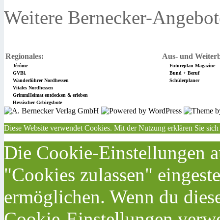
Weitere Bernecker-Angebot
Regionales:
Aus- und Weiterb
Jérôme
Futureplan Magazine
GVBl.
Bund + Beruf
Wanderführer Nordhessen
Schülerplaner
Vitales Nordhessen
GrimmHeimat entdecken & erleben
Hessischer Gebirgsbote
Diese Website verwendet Cookies. Mit der Nutzung erklären Sie sich
Die Cookie-Einstellungen au
"Cookies zulassen" eingeste
ermöglichen. Wenn du dies
Cookie-Einstellungen verwe