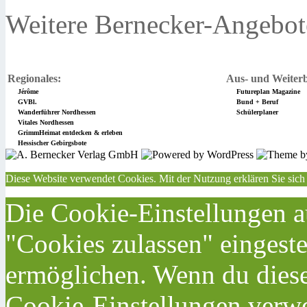
Weitere Bernecker-Angebot
Regionales:
Aus- und Weiterb
Jérôme
Futureplan Magazine
GVBl.
Bund + Beruf
Wanderführer Nordhessen
Schülerplaner
Vitales Nordhessen
GrimmHeimat entdecken & erleben
Hessischer Gebirgsbote
Diese Website verwendet Cookies. Mit der Nutzung erklären Sie sich
Die Cookie-Einstellungen au
"Cookies zulassen" eingeste
ermöglichen. Wenn du dies
Cookie-Einstellungen verwe