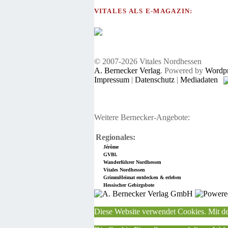
VITALES ALS E-MAGAZIN:
© 2007-2026 Vitales Nordhessen
A. Bernecker Verlag
. Powered by
Wordpr
Impressum
|
Datenschutz
|
Mediadaten
Weitere Bernecker-Angebote:
Regionales:
Jérôme
GVBl.
Wanderführer Nordhessen
Vitales Nordhessen
GrimmHeimat entdecken & erleben
Hessischer Gebirgsbote
Diese Website verwendet Cookies. Mit de