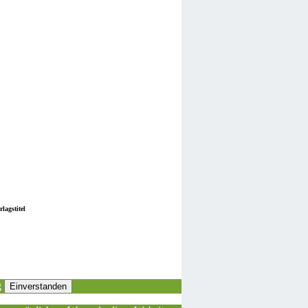
lagstitel
g
Einverstanden