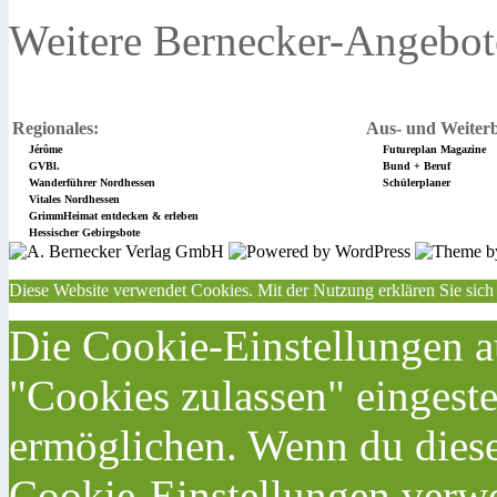
Weitere Bernecker-Angebot
Regionales:
Aus- und Weiterb
Jérôme
Futureplan Magazine
GVBl.
Bund + Beruf
Wanderführer Nordhessen
Schülerplaner
Vitales Nordhessen
GrimmHeimat entdecken & erleben
Hessischer Gebirgsbote
Diese Website verwendet Cookies. Mit der Nutzung erklären Sie sich
Die Cookie-Einstellungen au
"Cookies zulassen" eingeste
ermöglichen. Wenn du dies
Cookie-Einstellungen verwe