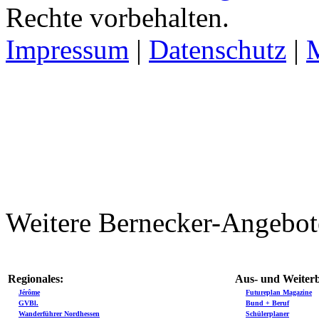
Rechte vorbehalten.
Impressum
|
Datenschutz
|
Weitere Bernecker-Angebot
Regionales:
Aus- und Weiterb
Jérôme
Futureplan Magazine
GVBl.
Bund + Beruf
Wanderführer Nordhessen
Schülerplaner