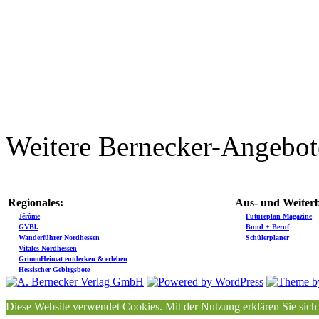
Weitere Bernecker-Angebot
Regionales:
Aus- und Weiterb
Jérôme
Futureplan Magazine
GVBl.
Bund + Beruf
Wanderführer Nordhessen
Schülerplaner
Vitales Nordhessen
GrimmHeimat entdecken & erleben
Hessischer Gebirgsbote
Diese Website verwendet Cookies. Mit der Nutzung erklären Sie sich