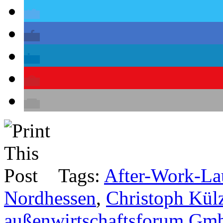
Tags:
After-Work-Lau
Nordhessen
,
Christoph Kül
außenwirtschaftsforum G